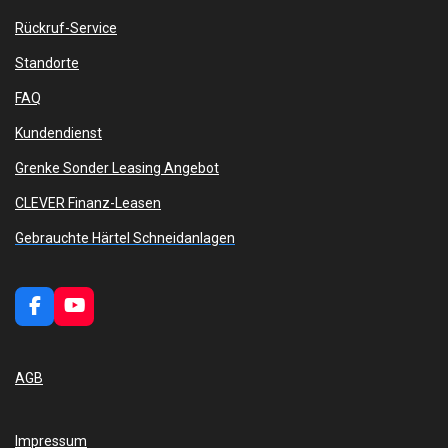
Rückruf-Service
Standorte
FAQ
Kundendienst
Grenke Sonder Leasing Angebot
CLEVER Finanz-Leasen
Gebrauchte Härtel Schneidanlagen
F
Y
a
o
c
u
e
T
AGB
b
u
o
b
o
e
k
Impressum