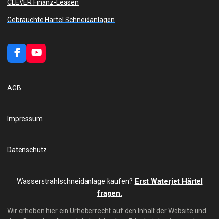
CLEVER Finanz-Leasen
Gebrauchte Härtel Schneidanlagen
F
Y
a
o
c
u
e
T
AGB
b
u
o
b
o
e
k
Impressum
Datenschutz
Wasserstrahlschneidanlage kaufen?
Erst Waterjet Härtel
fragen.
Wir erheben hier ein Urheberrecht auf den Inhalt der Website und