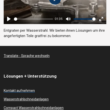
P
l
a
01:35
y
P
M
E
l
u
n
Entgraten per Wasserstrahl. Wir bieten ihnen Lösungen um ihre
angefertigten Teile gratfrei zu bekommen.
a
t
t
y
e
e
r
f
Translate - Sprache wechseln
u
l
l
Lösungen + Unterstützung
s
c
Kontakt aufnehmen
r
e
Wasserstrahlschneidanlagen
e
Compact Wasserstrahlschneidanlagen