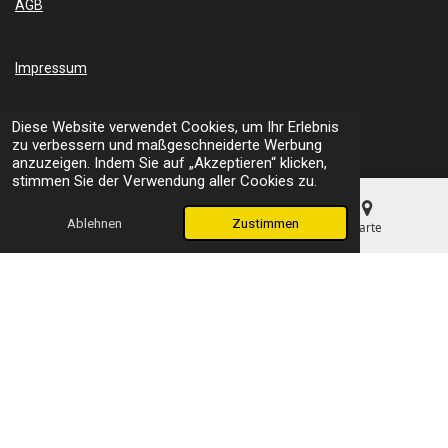
AGB
b
u
o
b
o
e
k
Impressum
Diese Website verwendet Cookies, um Ihr Erlebnis
Datenschutz
zu verbessern und maßgeschneiderte Werbung
anzuzeigen. Indem Sie auf „Akzeptieren“ klicken,
stimmen Sie der Verwendung aller Cookies zu.
Wasserstrahlschneidanlage kaufen?
Erst Waterjet Härtel
fragen.
Ablehnen
Zustimmen
E-Mail
Telefon
Karte
Wir erheben hier ein Urheberrecht auf den Inhalt der Website und
dass Besucher diesen Inhalt nicht ohne Erlaubnis kopieren oder
speichern dürfen.
Mit Unterstützung von HRTL Concept
© 2024 - 2026 Waterjet Härtel - Wasserstrahl-Schneidanlagen