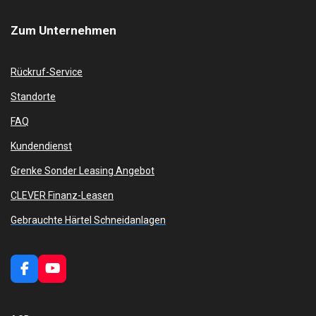
Zum
Unternehmen
Rückruf-Service
Standorte
FAQ
Kundendienst
Grenke Sonder Leasing Angebot
CLEVER Finanz-Leasen
Gebrauchte Härtel Schneidanlagen
F
Y
a
o
c
u
e
T