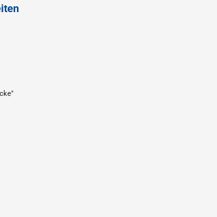
iten
cke"