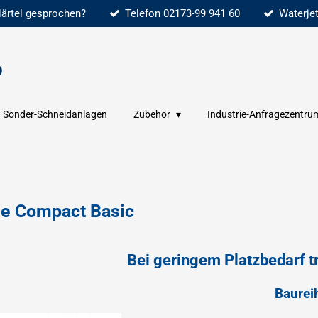
Härtel gesprochen?
Telefon 02173-99 941 60
Waterjet
D
Sonder-Schneidanlagen
Zubehör
Industrie-Anfragezentru
ge Compact Basic
Bei geringem Platzbedarf 
Baurei