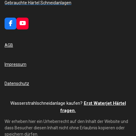
Gebrauchte Härtel Schneidanlagen
F
Y
a
o
c
u
e
T
AGB
b
u
o
b
o
e
k
Impressum
Datenschutz
Wasserstrahlschneidanlage kaufen?
Erst Waterjet Härtel
fragen.
Wir erheben hier ein Urheberrecht auf den Inhalt der Website und
dass Besucher diesen Inhalt nicht ohne Erlaubnis kopieren oder
speichern dürfen.