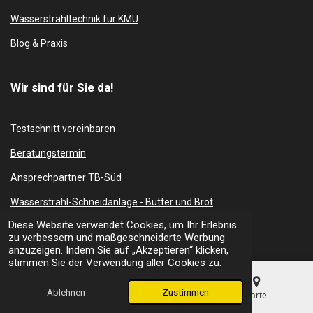
Wasserstrahltechnik für KMU
Blog & Praxis
Wir sind für Sie da!
Testschnitt vereinbare
n
Beratungstermin
Ansprechpartner TB-Süd
Wasserstrahl-Schneidanlage -
Butter und Brot
Diese Website verwendet Cookies, um Ihr Erlebnis
Schneidanlage anbieten
zu verbessern und maßgeschneiderte Werbung
anzuzeigen. Indem Sie auf „Akzeptieren“ klicken,
Schneidanlagen-Berater
stimmen Sie der Verwendung aller Cookies zu.
Ablehnen
Zustimmen
Zum
Unternehmen
E-Mail
Telefon
Karte