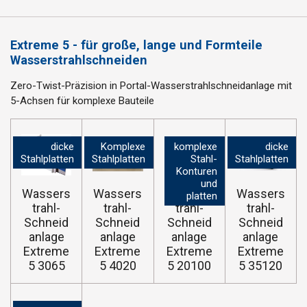
Extreme 5 - für große, lange und Formteile
Wasserstrahlschneiden
Zero-Twist-Präzision in
Portal-Wasserstrahlschneidanlage mit
5-Achsen für komplexe Bauteile
dicke
Komplexe
komplexe
dicke
Stahlplatten
Stahlplatten
Stahl-
Stahlplatten
Konturen
und
Wassers
Wassers
Wassers
Wassers
platten
trahl-
trahl-
trahl-
trahl-
Schneid
Schneid
Schneid
Schneid
anlage
anlage
anlage
anlage
Extreme
Extreme
Extreme
Extreme
5 3065
5 4020
5 20100
5 35120