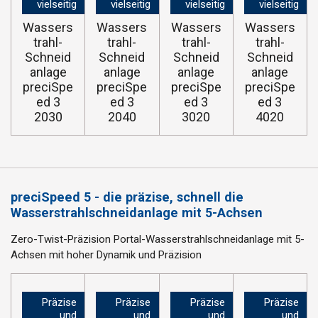
vielseitig
vielseitig
vielseitig
vielseitig
Wassers
Wassers
Wassers
Wassers
trahl-
trahl-
trahl-
trahl-
Schneid
Schneid
Schneid
Schneid
anlage
anlage
anlage
anlage
preciSpe
preciSpe
preciSpe
preciSpe
ed 3
ed 3
ed 3
ed 3
2030
2040
3020
4020
preciSpeed 5 - die präzise, schnell die
Wasserstrahlschneidanlage mit 5-Achsen
Zero-Twist-Präzision
Portal-Wasserstrahlschneidanlage mit 5-
Achsen mit hoher Dynamik und Präzision
Präzise
Präzise
Präzise
Präzise
und
und
und
und