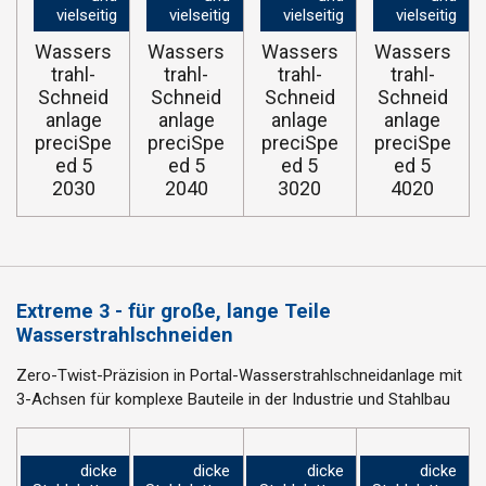
vielseitig
vielseitig
vielseitig
vielseitig
Wassers
Wassers
Wassers
Wassers
trahl-
trahl-
trahl-
trahl-
Schneid
Schneid
Schneid
Schneid
anlage
anlage
anlage
anlage
preciSpe
preciSpe
preciSpe
preciSpe
ed 5
ed 5
ed 5
ed 5
2030
2040
3020
4020
Extreme 3 - für große, lange Teile
Wasserstrahlschneiden
Zero-Twist-Präzision in
Portal-Wasserstrahlschneidanlage mit
3-Achsen für komplexe Bauteile in der Industrie und Stahlbau
dicke
dicke
dicke
dicke