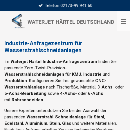
Telefon 02173-99 941 60
Zum
Hauptinhalt
springen
WATERJET HÄRTEL
DEUTSCHLAND
Industrie-Anfragezentrum für
Wasserstrahlschneidanlagen
Im
Waterjet Härtel Industrie-Anfragezentrum
finden Sie
passende Zero-Twist-Präzision-
Wasserstrahlschneidanlagen
für
KMU
,
Industrie
und
Produktion
. Konfigurieren Sie Ihre gewünschte
CNC-
Wasserstrahlanlage
nach Tischgröße, Material, 3
-Achs-
oder
5-Achs-Bearbeitung
sowie
4-Achs
- oder
6-Achs
mit
Rohrschneiden
.
Unsere Experten unterstützen Sie bei der Auswahl der
passenden
Wasserstrahl-Schneidanlage
für
Stahl
,
Edelstahl
,
Aluminium
,
Stein
,
Glas
und weitere Materialien.
Nach Ihrer Anfrage erhalten Sie eine technische Beratung