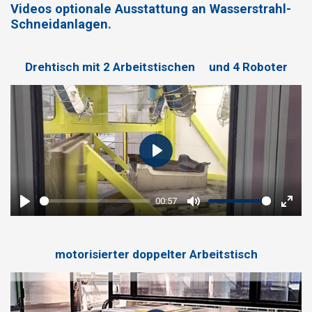
Videos optionale Ausstattung an Wasserstrahl-
Schneidanlagen.
Drehtisch mit 2 Arbeitstischen und 4 Roboter
P
l
a
00:57
P
M
E
y
l
u
n
a
t
t
motorisierter doppelter Arbeitstisch
y
e
e
r
f