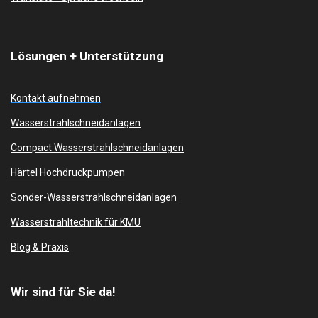
n
y
e
e
r
f
u
Lösungen + Unterstützung
l
l
Kontakt aufnehmen
s
Wasserstrahlschneidanlagen
c
r
Compact Wasserstrahlschneidanlagen
e
Härtel Hochdruckpumpen
e
n
Sonder-Wasserstrahlschneidanlagen
Wasserstrahltechnik für KMU
Blog & Praxis
Wir sind für Sie da!