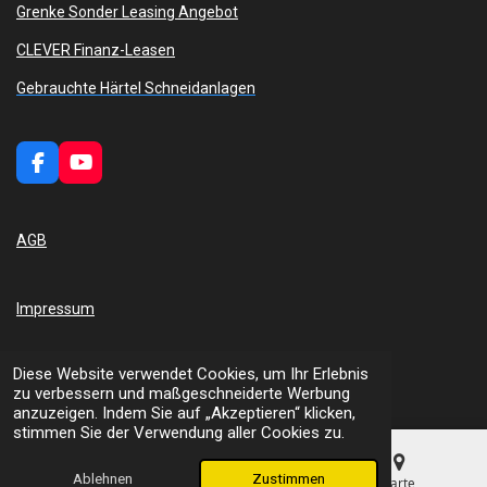
Grenke Sonder Leasing Angebot
CLEVER Finanz-Leasen
Gebrauchte Härtel Schneidanlagen
F
Y
a
o
c
u
e
T
AGB
b
u
o
b
o
e
k
Impressum
Diese Website verwendet Cookies, um Ihr Erlebnis
Datenschutz
zu verbessern und maßgeschneiderte Werbung
anzuzeigen. Indem Sie auf „Akzeptieren“ klicken,
stimmen Sie der Verwendung aller Cookies zu.
Wasserstrahlschneidanlage kaufen?
Erst Waterjet Härtel
fragen.
Ablehnen
Zustimmen
E-Mail
Telefon
Karte