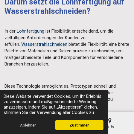
Darum setzt die Lohnfertigung auf
Wasserstrahlschneiden?
In der
Lohnfertigung
ist Flexibilität entscheidend, um die
vielfältigen Anforderungen der Kunden zu
erfüllen.
Wasserstrahlschneiden
bietet die Flexibilität, eine breite
Palette von Materialien und Dicken präzise zu schneiden, um
maßgeschneiderte Teile und Komponenten für verschiedene
Branchen herzustellen.
Diese Technologie ermöglicht es, Prototypen schnell und
kostengünstig herzustellen, was es Unternehmen in der
Diese Website verwendet Cookies, um Ihr Erlebnis
Lohnfertigung ermöglicht, ihre Produktionsprozesse zu
zu verbessern und maßgeschneiderte Werbung
optimieren und ihre Kunden zufriedenzustellen.
anzuzeigen. Indem Sie auf „Akzeptieren“ klicken,
stimmen Sie der Verwendung aller Cookies zu.
Ablehnen
Zustimmen
E-Mail
Telefon
Karte