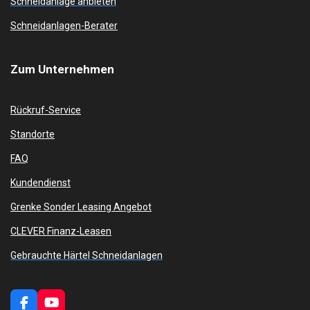
Schneidanlage anbieten
Schneidanlagen-Berater
Zum
Unternehmen
Rückruf-Service
Standorte
FAQ
Kundendienst
Grenke Sonder Leasing Angebot
CLEVER Finanz-Leasen
Gebrauchte Härtel Schneidanlagen
F
Y