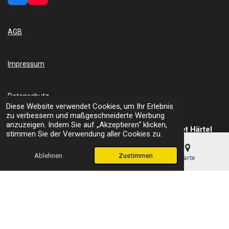
a
o
c
u
e
T
AGB
b
u
o
b
o
e
k
Impressum
Datenschutz
Diese Website verwendet Cookies, um Ihr Erlebnis
zu verbessern und maßgeschneiderte Werbung
anzuzeigen. Indem Sie auf „Akzeptieren“ klicken,
Wasserstrahlschneidanlage kaufen?
Erst Waterjet Härtel
stimmen Sie der Verwendung aller Cookies zu.
fragen.
Ablehnen
Zustimmen
E-Mail
Telefon
Karte
Wir erheben hier ein Urheberrecht auf den Inhalt der Website und
dass Besucher diesen Inhalt nicht ohne Erlaubnis kopieren oder
speichern dürfen.
Mit Unterstützung von HRTL Concept
© 2024 - 2026 Waterjet Härtel - Wasserstrahl-Schneidanlagen