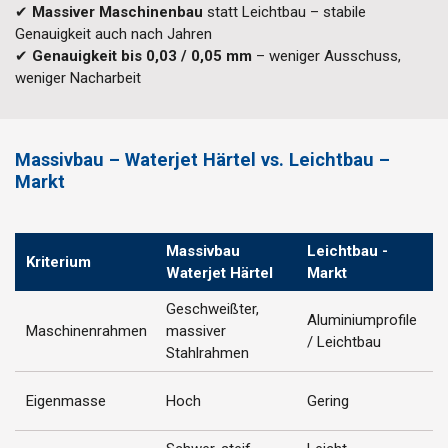
✔
Massiver Maschinenbau
statt Leichtbau – stabile
Genauigkeit auch nach Jahren
✔
Genauigkeit bis 0,03 / 0,05 mm
– weniger Ausschuss,
weniger Nacharbeit
Massivbau – Waterjet Härtel vs. Leichtbau –
Markt
Massivbau
Leichtbau -
Kriterium
V
Waterjet Härtel
Markt
Geschweißter,
Aluminiumprofile
H
Maschinenrahmen
massiver
/ Leichtbau
k
Stahlrahmen
S
Eigenmasse
Hoch
Gering
B