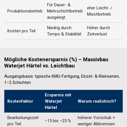
Für Dauer- &
eher Leicht- /
Produktionsbetrieb
Mehrschichtbetrieb
Z
Mischbetrieb
ausgelegt
Niedrig durch
Höher durch
Kosten pro Teil
Tempo & Stabilität
Zeitverlust
Mögliche Kostenersparnis (%) – Massivbau
Waterjet Härtel vs. Leichtbau
Ausgangsbasis: typische KMU-Fertigung, Einzel- & Kleinserien,
1–2 Schichten
Ersparnis mit
Kostenfaktor
Waterjet
Warum realistisch?
Härtel
Bearbeitungszeit
höherer Vorschub +
–15 bis –25 %
pro Teil
weniger Abbremsen