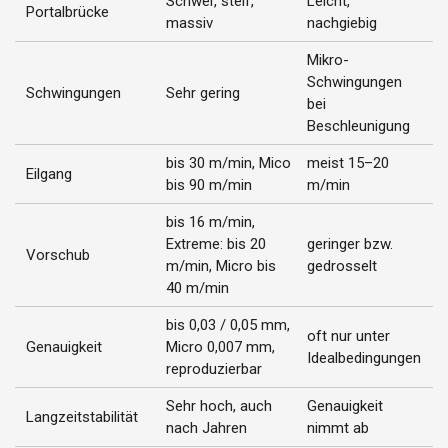
Schwer, steif,
Leicht,
P
Portalbrücke
massiv
nachgiebig
b
Mikro-
Schwingungen
S
Schwingungen
Sehr gering
bei
w
Beschleunigung
bis 30 m/min, Mico
meist 15–20
Eilgang
K
bis 90 m/min
m/min
bis 16 m/min,
Extreme: bis 20
geringer bzw.
M
Vorschub
m/min, Micro bis
gedrosselt
S
40 m/min
bis 0,03 / 0,05 mm,
oft nur unter
P
Genauigkeit
Micro 0,007 mm,
Idealbedingungen
o
reproduzierbar
Sehr hoch, auch
Genauigkeit
Langzeitstabilität
I
nach Jahren
nimmt ab