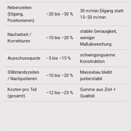
Nebenzeiten
30 m/min Eilgang statt
(Eilgang,
–20 bis –30 %
15–20 m/min
Positionieren)
stabile Genauigkeit,
Nacharbeit /
–10 bis –20 %
weniger
Korrekturen
Maßabweichung
schwingungsarme
Ausschussquote
–5 bis –15 %
Konstruktion
Stillstandszeiten
Massivbau bleibt
–10 bis –20 %
/ Nachjustieren
justierstabil
Kosten pro Teil
Summe aus Zeit +
–12 bis –25 %
(gesamt)
Qualität