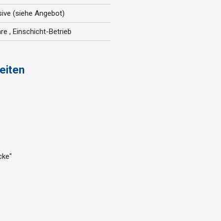
sive (siehe Angebot)
re , Einschicht-Betrieb
eiten
cke"