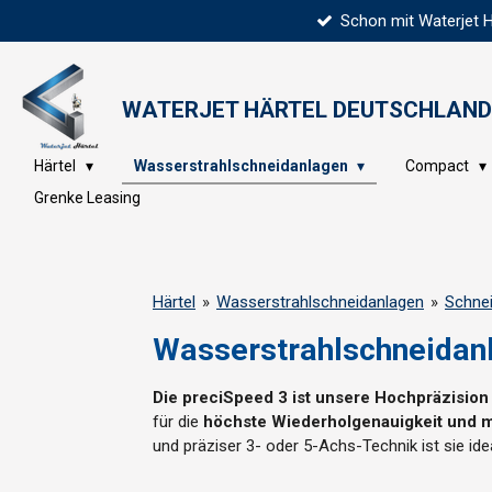
Schon mit Waterjet 
Zum
Hauptinhalt
springen
WATERJET HÄRTEL
DEUTSCHLAND
Härtel
Wasserstrahlschneidanlagen
Compact
Grenke Leasing
Härtel
»
Wasserstrahlschneidanlagen
»
Schne
Wasserstrahlschneidan
Die preciSpeed 3 ist unsere Hochpräzision
für die
höchste Wiederholgenauigkeit und ma
und präziser 3- oder 5-Achs-Technik ist sie id