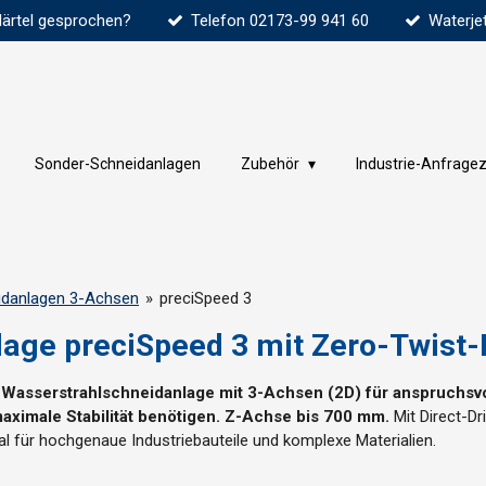
Härtel gesprochen?
Telefon 02173-99 941 60
Waterje
Sonder-Schneidanlagen
Zubehör
Industrie-Anfrage
idanlagen 3-Achsen
»
preciSpeed 3
lage preciSpeed 3
mit Zero-Twist-
 Wasserstrahlschneidanlage mit 3-Achsen (2D) für anspruchsvo
ximale Stabilität benötigen. Z-Achse bis 700 mm.
Mit Direct-D
eal für hochgenaue Industriebauteile und komplexe Materialien.