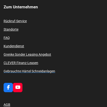
Zum
Unternehmen
Rückruf-Service
Standorte
FAQ
Kundendienst
Grenke Sonder Leasing Angebot
CLEVER Finanz-Leasen
Gebrauchte Härtel Schneidanlagen
F
Y
a
o
c
u
e
T
AGB
b
u