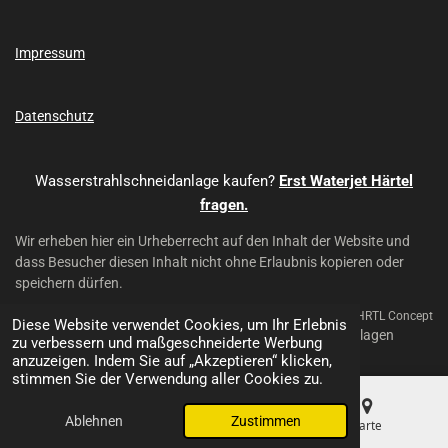
o
b
o
e
k
Impressum
Datenschutz
Wasserstrahlschneidanlage kaufen?
Erst Waterjet Härtel
fragen.
Wir erheben hier ein Urheberrecht auf den Inhalt der Website und
dass Besucher diesen Inhalt nicht ohne Erlaubnis kopieren oder
speichern dürfen.
Mit Unterstützung von HRTL Concept
Diese Website verwendet Cookies, um Ihr Erlebnis
© 2024 - 2026 Waterjet Härtel - Wasserstrahl-Schneidanlagen
zu verbessern und maßgeschneiderte Werbung
anzuzeigen. Indem Sie auf „Akzeptieren“ klicken,
stimmen Sie der Verwendung aller Cookies zu.
Ablehnen
Zustimmen
E-Mail
Telefon
Karte