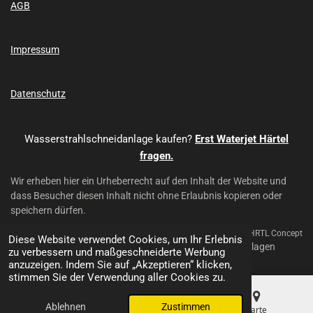
AGB
b
u
o
b
o
e
k
Impressum
Datenschutz
Wasserstrahlschneidanlage kaufen?
Erst Waterjet Härtel
fragen.
Wir erheben hier ein Urheberrecht auf den Inhalt der Website und
dass Besucher diesen Inhalt nicht ohne Erlaubnis kopieren oder
speichern dürfen.
Mit Unterstützung von HRTL Concept
Diese Website verwendet Cookies, um Ihr Erlebnis
© 2024 - 2026 Waterjet Härtel - Wasserstrahl-Schneidanlagen
zu verbessern und maßgeschneiderte Werbung
anzuzeigen. Indem Sie auf „Akzeptieren“ klicken,
stimmen Sie der Verwendung aller Cookies zu.
Ablehnen
Zustimmen
E-Mail
Telefon
Karte