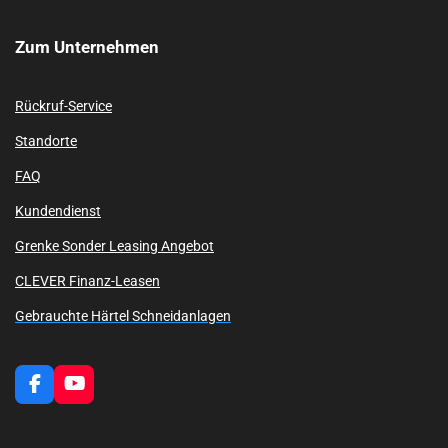
Zum
Unternehmen
Rückruf-Service
Standorte
FAQ
Kundendienst
Grenke Sonder Leasing Angebot
CLEVER Finanz-Leasen
Gebrauchte Härtel Schneidanlagen
F
Y
a
o
c
u
e
T