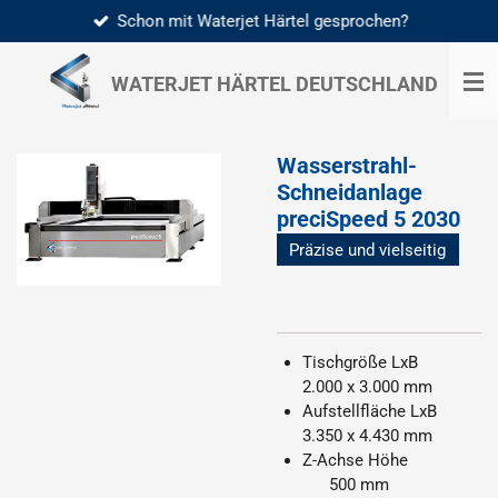
Schon mit Waterjet Härtel gesprochen?
Zum
Hauptinhalt
springen
WATERJET HÄRTEL
DEUTSCHLAND
Wasserstrahl-
Schneidanlage
preciSpeed 5 2030
Präzise und vielseitig
Tischgröße LxB
2.000 x 3.000 mm
Aufstellfläche LxB
3.350 x 4.430 mm
Z-Achse Höhe
500 mm