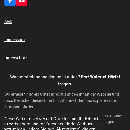
F
Y
a
o
c
u
e
T
AGB
b
u
o
b
o
e
k
Impressum
Datenschutz
Wasserstrahlschneidanlage kaufen?
Erst Waterjet Härtel
fragen.
Wir erheben hier ein Urheberrecht auf den Inhalt der Website und
dass Besucher diesen Inhalt nicht ohne Erlaubnis kopieren oder
speichern dürfen.
Mit Unterstützung von HRTL Concept
Diese Website verwendet Cookies, um Ihr Erlebnis
© 2024 - 2026 Waterjet Härtel - Wasserstrahl-Schneidanlagen
zu verbessern und maßgeschneiderte Werbung
anzuzeigen. Indem Sie auf „Akzeptieren“ klicken,