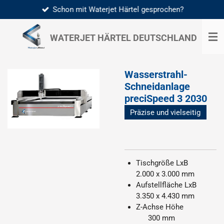
Schon mit Waterjet Härtel gesprochen?
Zum
Hauptinhalt
springen
WATERJET HÄRTEL
DEUTSCHLAND
Wasserstrahl-
Schneidanlage
preciSpeed 3 2030
Präzise und vielseitig
Tischgröße LxB
2.000 x 3.000 mm
Aufstellfläche LxB
3.350 x 4.430 mm
Z-Achse Höhe
300 mm