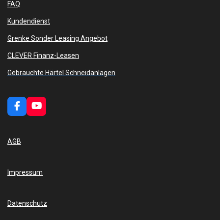
FAQ
Kundendienst
Grenke Sonder Leasing Angebot
CLEVER Finanz-Leasen
Gebrauchte Härtel Schneidanlagen
F
Y
a
o
c
u
e
T
AGB
b
u
o
b
o
e
k
Impressum
Datenschutz