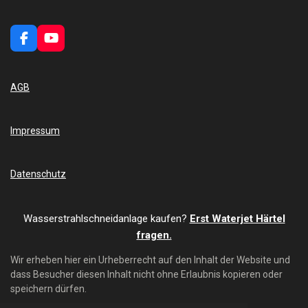
F
Y
a
o
c
u
e
T
AGB
b
u
o
b
o
e
k
Impressum
Datenschutz
Wasserstrahlschneidanlage kaufen?
Erst Waterjet Härtel
fragen.
Wir erheben hier ein Urheberrecht auf den Inhalt der Website und
dass Besucher diesen Inhalt nicht ohne Erlaubnis kopieren oder
speichern dürfen.