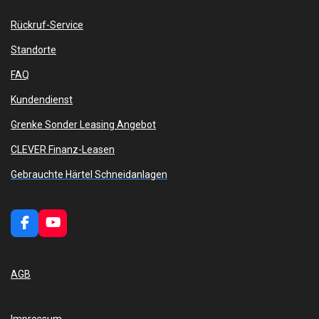
Rückruf-Service
Standorte
FAQ
Kundendienst
Grenke Sonder Leasing Angebot
CLEVER Finanz-Leasen
Gebrauchte Härtel Schneidanlagen
F
Y
a
o
c
u
e
T
AGB
b
u
o
b
o
e
k