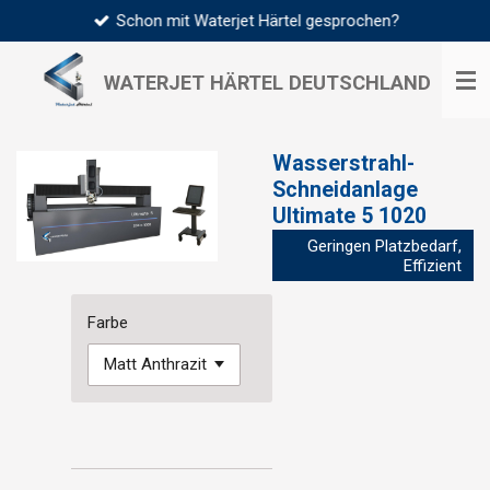
Schon mit Waterjet Härtel gesprochen?
Zum
Hauptinhalt
springen
WATERJET HÄRTEL
DEUTSCHLAND
Wasserstrahl-
Schneidanlage
Ultimate 5 1020
Geringen Platzbedarf,
Effizient
Farbe