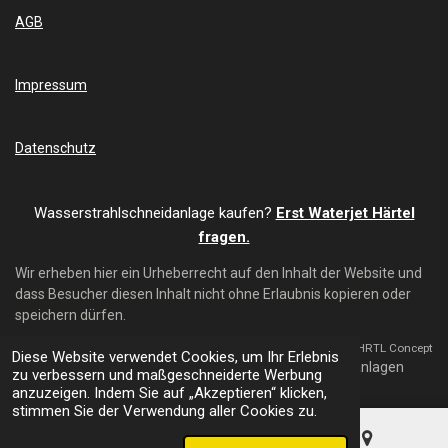
e
T
AGB
b
u
o
b
o
e
k
Impressum
Datenschutz
Wasserstrahlschneidanlage kaufen?
Erst Waterjet Härtel
fragen.
Wir erheben hier ein Urheberrecht auf den Inhalt der Website und
dass Besucher diesen Inhalt nicht ohne Erlaubnis kopieren oder
speichern dürfen.
Mit Unterstützung von HRTL Concept
Diese Website verwendet Cookies, um Ihr Erlebnis
© 2024 - 2026 Waterjet Härtel - Wasserstrahl-Schneidanlagen
zu verbessern und maßgeschneiderte Werbung
anzuzeigen. Indem Sie auf „Akzeptieren“ klicken,
stimmen Sie der Verwendung aller Cookies zu.