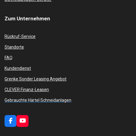
Zum
Unternehmen
Rückruf-Service
Standorte
FAQ
Kundendienst
Grenke Sonder Leasing Angebot
CLEVER Finanz-Leasen
Gebrauchte Härtel Schneidanlagen
F
Y
a
o
c
u