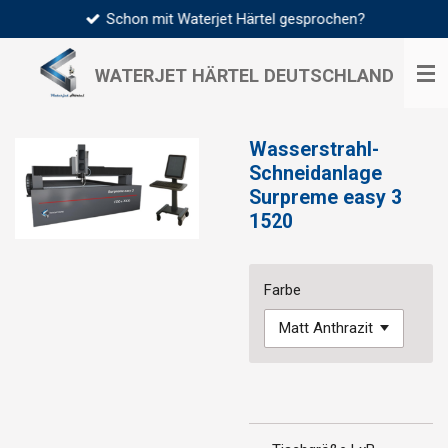
Schon mit Waterjet Härtel gesprochen?
Zum
Hauptinhalt
springen
WATERJET HÄRTEL
DEUTSCHLAND
Wasserstrahl-
Schneidanlage
Surpreme easy 3
1520
Farbe