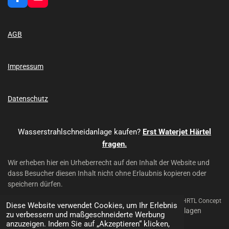
F
Y
a
o
c
u
e
T
AGB
b
u
o
b
o
e
k
Impressum
Datenschutz
Wasserstrahlschneidanlage kaufen?
Erst Waterjet Härtel
fragen.
Wir erheben hier ein Urheberrecht auf den Inhalt der Website und
dass Besucher diesen Inhalt nicht ohne Erlaubnis kopieren oder
speichern dürfen.
Mit Unterstützung von HRTL Concept
Diese Website verwendet Cookies, um Ihr Erlebnis
© 2024 - 2026 Waterjet Härtel - Wasserstrahl-Schneidanlagen
zu verbessern und maßgeschneiderte Werbung
anzuzeigen. Indem Sie auf „Akzeptieren“ klicken,