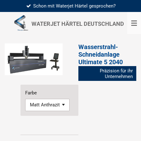
Schon mit Waterjet Härtel gesprochen?
Zum
Hauptinhalt
springen
WATERJET HÄRTEL
DEUTSCHLAND
Wasserstrahl-
Schneidanlage
Ultimate 5 2040
Präzision für ihr
Unternehmen
Farbe