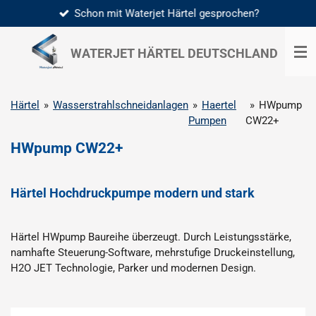
Schon mit Waterjet Härtel gesprochen?
Zum
Hauptinhalt
springen
WATERJET HÄRTEL
DEUTSCHLAND
Härtel
»
Wasserstrahlschneidanlagen
»
Haertel
»
HWpump
Pumpen
CW22+
HWpump CW22+
Härtel Hochdruckpumpe modern und stark
Härtel HWpump Baureihe überzeugt. Durch Leistungsstärke,
namhafte Steuerung-Software, mehrstufige Druckeinstellung,
H2O JET Technologie, Parker und modernen Design.