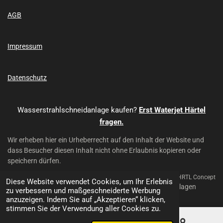
c
u
e
T
AGB
b
u
o
b
o
e
k
Impressum
Datenschutz
Wasserstrahlschneidanlage kaufen?
Erst Waterjet Härtel
fragen.
Wir erheben hier ein Urheberrecht auf den Inhalt der Website und
dass Besucher diesen Inhalt nicht ohne Erlaubnis kopieren oder
speichern dürfen.
Mit Unterstützung von HRTL Concept
Diese Website verwendet Cookies, um Ihr Erlebnis
© 2024 - 2026 Waterjet Härtel - Wasserstrahl-Schneidanlagen
zu verbessern und maßgeschneiderte Werbung
anzuzeigen. Indem Sie auf „Akzeptieren“ klicken,
stimmen Sie der Verwendung aller Cookies zu.