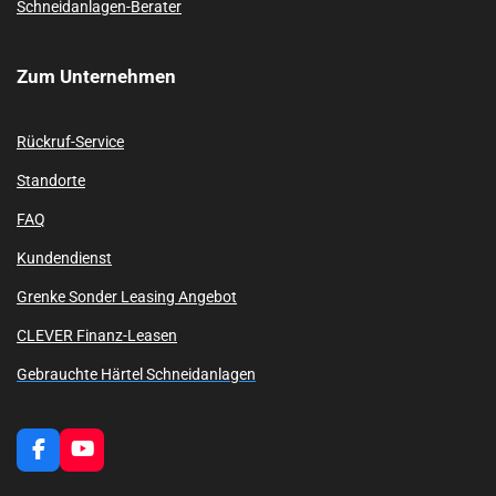
Schneidanlagen-Berater
Zum
Unternehmen
Rückruf-Service
Standorte
FAQ
Kundendienst
Grenke Sonder Leasing Angebot
CLEVER Finanz-Leasen
Gebrauchte Härtel Schneidanlagen
F
Y
a
o