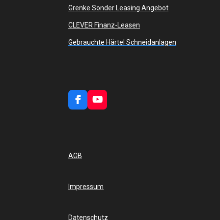
Grenke Sonder Leasing Angebot
CLEVER Finanz-Leasen
Gebrauchte Härtel Schneidanlagen
F
Y
a
o
c
u
e
T
b
u
o
b
AGB
o
e
k
Impressum
Datenschutz