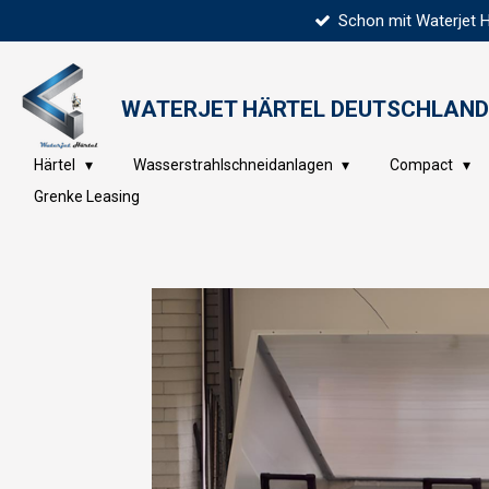
Schon mit Waterjet 
Zum
Hauptinhalt
springen
WATERJET HÄRTEL
DEUTSCHLAND
Härtel
Wasserstrahlschneidanlagen
Compact
Grenke Leasing