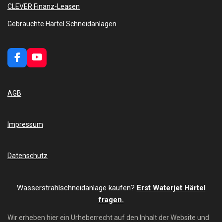
CLEVER Finanz-Leasen
Gebrauchte Härtel Schneidanlagen
F
Y
a
o
c
u
e
T
AGB
b
u
o
b
o
e
k
Impressum
Datenschutz
Wasserstrahlschneidanlage kaufen?
Erst Waterjet Härtel
fragen.
Wir erheben hier ein Urheberrecht auf den Inhalt der Website und